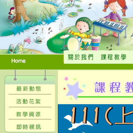
苗
栗
區