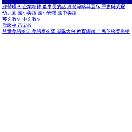
經營理念
企業精神
董事長的話
經營範疇與團隊
歷史與榮耀
幼兒園
國小美語
國小安親
國中美語
英文教材
中文教材
旗艦校
苗栗校
兒童美語檢定
美語夏令營
團隊大會
教育訓練
全民英檢榮譽榜